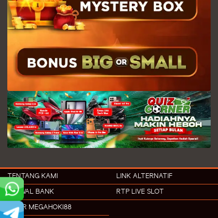
TENTANG KAMI
LINK ALTERNATIF
JADWAL BANK
RTP LIVE SLOT
FITUR MEGAHOKI88